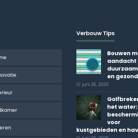
Verbouw Tips
Bouwen m
me
aandacht 
duurzaam
novatie
en gezond
juni 26, 2026
erieur
Golfbreker
het water:
dkamer
bescherm
voor
oeren
kustgebieden en ha
juni 26, 2026