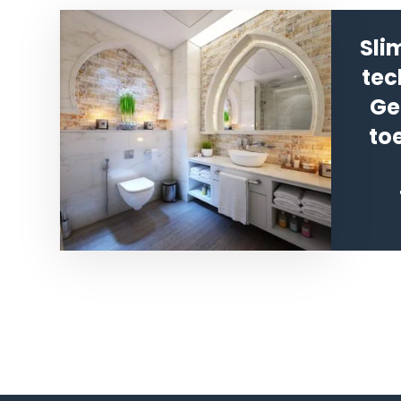
Sli
tec
Ge
to