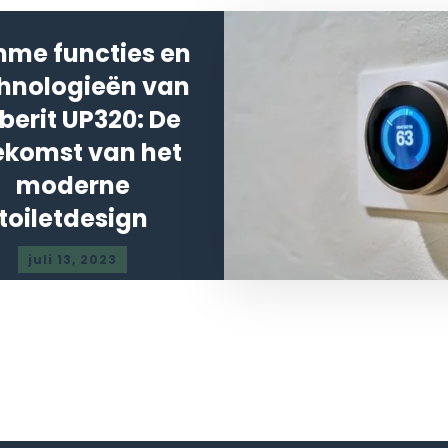
mme functies en
hnologieën van
berit UP320: De
ekomst van het
moderne
toiletdesign
juli 13, 2023