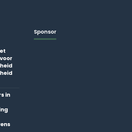
Sponsor
et
voor
heid
heid
s in
ing
vens