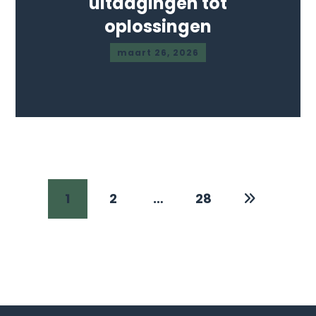
uitdagingen tot
oplossingen
maart 26, 2026
1
2
…
28