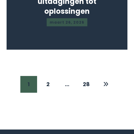
uitdagingen tot
oplossingen
maart 26, 2026
1
2
…
28