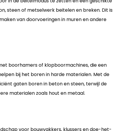
r in de beitelmodus te zetten en een geschikte
on, steen of metselwerk beitelen en breken. Dit is
et maken van doorvoeringen in muren en andere
 met boorhamers of klopboormachines, die een
lpen bij het boren in harde materialen. Met de
iënt gaten boren in beton en steen, terwijl de
tere materialen zoals hout en metaal.
eedschap voor bouwvakkers, klussers en doe-het-