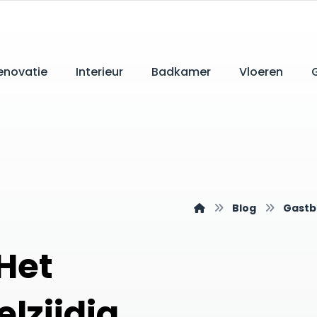
enovatie
Interieur
Badkamer
Vloeren
Blog
Gastb
Het
lzijdig