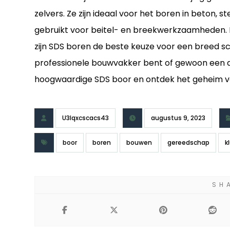
zelvers. Ze zijn ideaal voor het boren in beton,
gebruikt voor beitel- en breekwerkzaamheden. Me
zijn SDS boren de beste keuze voor een breed sc
professionele bouwvakker bent of gewoon een do
hoogwaardige SDS boor en ontdek het geheim van
U3lqxcscacs43
augustus 9, 2023
boor
boren
bouwen
gereedschap
k