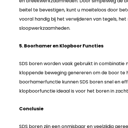
en breekwerkzaamheden. Door simpelweg de boo
beitel te bevestigen, kunt u moeiteloos door bet
vooral handig bij het verwijderen van tegels, h
sloopwerkzaamheden.
5. Boorhamer en Klopboor Functies
SDS boren worden vaak gebruikt in combinatie
kloppende beweging genereren om de boor te he
boorhamerfunctie kunnen SDS boren snel en effic
klopboorfunctie ideaal is voor het boren in zach
Conclusie
SDS boren zijn een onmisbaar en veelzijdig ger