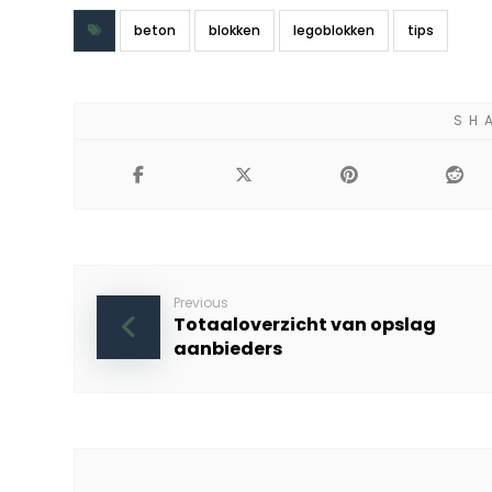
beton
blokken
legoblokken
tips
Previous
Totaaloverzicht van opslag
aanbieders