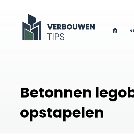
R
Betonnen lego
opstapelen