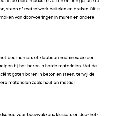
r in de beitelmodus te zetten en een geschikte
on, steen of metselwerk beitelen en breken. Dit is
et maken van doorvoeringen in muren en andere
 met boorhamers of klopboormachines, die een
lpen bij het boren in harde materialen. Met de
iënt gaten boren in beton en steen, terwijl de
tere materialen zoals hout en metaal.
eedschap voor bouwvakkers, klussers en doe-het-