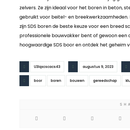
zelvers. Ze zijn ideaal voor het boren in beton,
gebruikt voor beitel- en breekwerkzaamheden. Me
zijn SDS boren de beste keuze voor een breed sc
professionele bouwvakker bent of gewoon een do
hoogwaardige SDS boor en ontdek het geheim van
U3lqxcscacs43
augustus 9, 2023
boor
boren
bouwen
gereedschap
kl