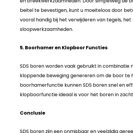
en breekwerkzaamheden. Door simpelweg de boo
beitel te bevestigen, kunt u moeiteloos door bet
vooral handig bij het verwijderen van tegels, h
sloopwerkzaamheden.
5. Boorhamer en Klopboor Functies
SDS boren worden vaak gebruikt in combinatie
kloppende beweging genereren om de boor te he
boorhamerfunctie kunnen SDS boren snel en effic
klopboorfunctie ideaal is voor het boren in zach
Conclusie
SDS boren zijn een onmisbaar en veelzijdig ger