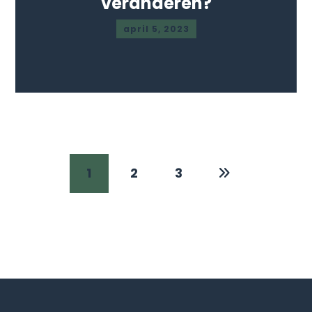
veranderen?
april 5, 2023
1
2
3