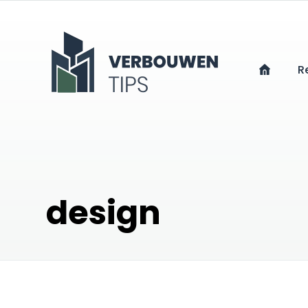
R
design