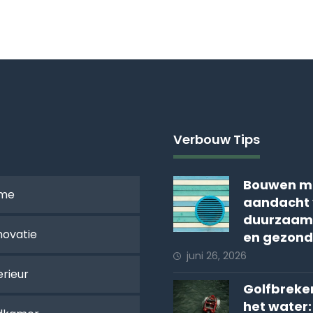
Verbouw Tips
Bouwen m
me
aandacht 
duurzaam
novatie
en gezond
juni 26, 2026
erieur
Golfbreker
het water: