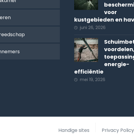
dkamer
bescherm
voor
oeren
kustgebieden en ha
juni 26, 2026
reedschap
Schuimbet
voordelen
nnemers
toepassin
energie-
efficiëntie
mei 19, 2026
Handige sites
Privacy Polic