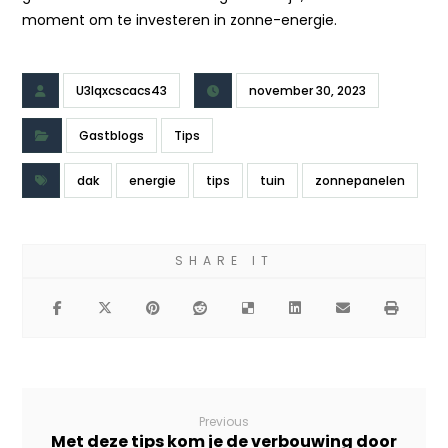
moment om te investeren in zonne-energie.
U3lqxcscacs43
november 30, 2023
Gastblogs
Tips
dak
energie
tips
tuin
zonnepanelen
Previous
Met deze tips kom je de verbouwing door